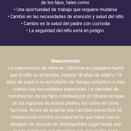
de los hijos, tales como:
• Una oportunidad de trabajo que requiere mudarse
• Cambio en las necesidades de atención y salud del niño
• Cambio en la salud del padre con custodia
• La seguridad del niño está en peligro.
Manutención
La manutención de niños en California es pagadera hasta
que el niño se emancipe, cumpla 18 años de edad o 19
años de edad si es estudiante de tiempo completo o más
cuando hay necesidades especiales. La cantidad de
manutención de los hijos ordenada por el tribunal se basa
en los ingresos de ambos padres, así como en otros
factores. Antes de aceptar una cantidad específica de
manutención infantil, es importante que hable con un
abogado de divorcio de Distinguished Legal Group que